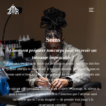
Soins
Comment préparer ton corps pour recevoir un
tatouage impeccable ?
Faire un tatouage ne se limite pas à choisir un dessin : ton corps doit être
préparé afin que le résultat soit le meilleur possible. Maintenir ta peau en
bonne santé et bien soignée avant la séance est essentiel pour garantir une
cicatrisation rapide et une finition parfaite.
En suivant quelques soins simples avant et après le tatouage, tu aideras ta
peau à mieux réagir au processus et tu t’assureras que l’art reste aussi
incroyable que tu l’avais imaginé — du premier trait jusqu’à la
cicatrisation complète.