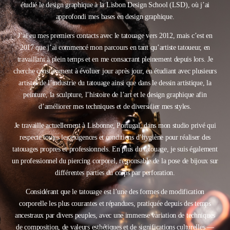
étudié le design graphique à la Lisbon Design School (LSD), où j’ai
FR
approfondi mes bases en design graphique.
J’ai eu mes premiers contacts avec le tatouage vers 2012, mais c’est en
2017 que j’ai commencé mon parcours en tant qu’artiste tatoueur, en
travaillant à plein temps et en me consacrant pleinement depuis lors. Je
cherche constamment à évoluer jour après jour, en étudiant avec plusieurs
artistes de l’industrie du tatouage ainsi que dans le dessin artistique, la
peinture, la sculpture, l’histoire de l’art et le design graphique afin
d’améliorer mes techniques et de diversifier mes styles.
Je travaille actuellement à Lisbonne, Portugal, dans mon studio privé qui
respecte toutes les exigences et conditions d’hygiène pour réaliser des
tatouages propres et professionnels. En plus du tatouage, je suis également
un professionnel du piercing corporel, responsable de la pose de bijoux sur
différentes parties du corps par perforation.
Considérant que le tatouage est l’une des formes de modification
corporelle les plus courantes et répandues, pratiquée depuis des temps
ancestraux par divers peuples, avec une immense variation de techniques
de composition, de valeurs esthétiques et de significations culturelles —